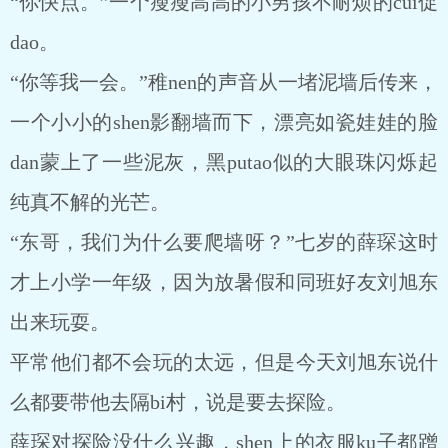
“你快点。”一个瘦瘦高高的小男孩不耐烦的cui促
dao。
“你等我一会。”稚nen的声音从一堵泥墙后传来，
一个小小的shen影翻墙而下，漂亮如瓷娃娃的脸
dan蒙上了一些泥灰，黑putao似的大眼珠闪烁起
纯真不解的光芒。
“东哥，我们为什么要爬墙呀？”七岁的薛琛这时
才上小学一年级，因为放暑假和同班好友刘旭东
出来玩耍。
平常他们都不会玩的太远，但是今天刘旭东说什
么都要带他去隔bi村，说是要去探险。
薛琛对探险没什么兴趣，shen上的衣服ku子都蹭