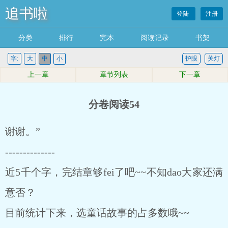
追书啦
登陆
注册
分类
排行
完本
阅读记录
书架
字:
大
中
小
护眼
关灯
上一章
章节列表
下一章
分卷阅读54
谢谢。”
--------------
近5千个字，完结章够fei了吧~~不知dao大家还满
意否？
目前统计下来，选童话故事的占多数哦~~