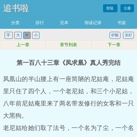
追书啦
登陆
注册
分类
排行
完本
阅读记录
书架
字:
大
中
小
护眼
关灯
上一章
章节列表
下一章
第一百八十三章《凤求凰》真人秀完结
凤凰山的半山腰上有一座简陋的尼姑庵，尼姑庵
里只住了四个人，一个老尼姑，和三个小尼姑，
八年前尼姑庵里来了两名带发修行的女客和一只
大黑狗。
老尼姑给她们取了法号，一个名为了尘，一个名