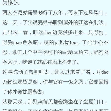
为静心。
两人在尼姑庵里修行了八年，再未下过凤凰山，
这一天，了尘诵完经书听到屋外的旺达在乱吠，
走出来一看，旺达shen边竟然多出来一只野狗，
野狗mao色灰暗，瘦的pi包骨tou，了尘于心不
忍，拿了几个中午吃剩下的白馒tou给它，野狗囵
吞入肚，吃饱了就趴在地上不走了。
这事惊动了慧明师太，师太过来看了看，只dao
万物生灵皆是客，你与它有一饭之恩，它要回报
了你才会甘愿离去。
从那天起，那野狗每天都会蹲坐在了尘屋门口，