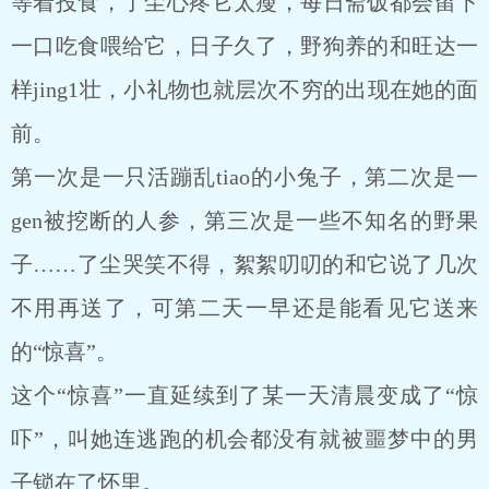
等着投食，了尘心疼它太瘦，每日斋饭都会留下
一口吃食喂给它，日子久了，野狗养的和旺达一
样jing1壮，小礼物也就层次不穷的出现在她的面
前。
第一次是一只活蹦乱tiao的小兔子，第二次是一
gen被挖断的人参，第三次是一些不知名的野果
子……了尘哭笑不得，絮絮叨叨的和它说了几次
不用再送了，可第二天一早还是能看见它送来
的“惊喜”。
这个“惊喜”一直延续到了某一天清晨变成了“惊
吓”，叫她连逃跑的机会都没有就被噩梦中的男
子锁在了怀里。