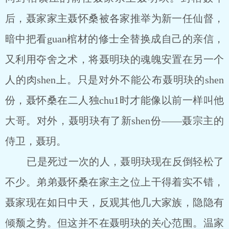
后，聂家家主聂怀桑被各家推举为新一任仙督，
暗中把看guan棺材的修士全替换成自己的亲信，
又利用夺舍之术，将聂明玦的魂魄安置在另一个
人的肉shen上。只是对外不能公布聂明玦的shen
份，聂怀桑在二人独chu1时才能像以前一样叫他
大哥。对外，聂明玦有了新shen份——聂宗主的
侍卫，聂玥。
已是死过一次的人，聂明玦现在反倒轻松了
不少。弟弟聂怀桑在家主之位上干得着实不错，
聂家现在如日中天，反观其他几大家族，隐隐有
倾颓之势。但这并不在聂明玦的关心范围。温家