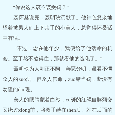
“你说这人该不该受罚？”
聂怀桑说完，聂明玦沉默了。他神色复杂地
望着被男人们上下其手的小美人，总觉得怀桑话
中有话。
“不过，念在他年少，我便给了他活命的机
会。至于熬不熬得住，那就看他的造化了。”
聂明玦为人刚正不阿，善恶分明，虽看不惯
众人的zuo法，但杀人偿命，zuo错当罚，断没有
劝阻的dao理。
美人的眼睛蒙着白纱，cu砾的红绳自脖颈交
叉绕过xiong前，将双手缚在shen后。站在后面的