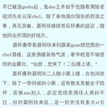
早已被连genba起，鬼dao之术似乎也随着夷陵老
祖消失在云深chu1。除了各地偶尔报告的邪祟之
事，再无异象。聂明玦难得答应怀桑的提议，随
他同去所谓的好地方。
聂怀桑带着聂明玦来到聂家guan辖范围的一
chu1酒楼。这座酒楼装饰气派，奢华程度不输曾
经的金麟台。“仙督，您来了！二位楼上请。”
聂怀桑和聂明玦二人随小厮上楼，在包间坐
下。除了一旁伺候的小厮，还有数名美貌女子陪
伴，若换zuo别人，必定觉得美酒佳人再好不
过，但对聂明玦来说，这一切并没有多大xi引