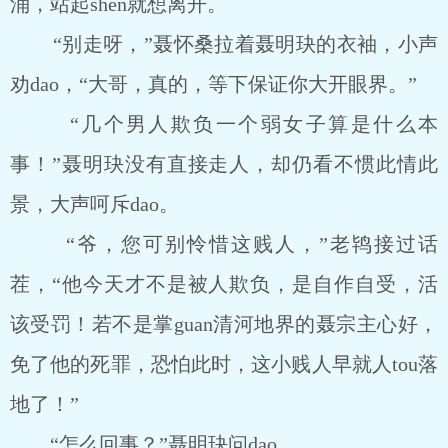
涌，站起shen就想离开。
“别走呀，”聂怀桑拉着聂明玦的衣袖，小声
劝dao，“大哥，真的，等下保证你大开眼界。”
“几个男人欺负一个弱女子算是什么本
事！”聂明玦没有直接走人，却仍看不惯此情此
景，大声呵斥dao。
“爷，您可别怜惜这贱人，”老鸨接过话
茬，“他今天才不是被人欺负，是自作自受，活
该受罚！若不是掌guan清河地界的聂宗主心好，
免了他的死罪，恐怕此时，这小贱人早就人tou落
地了！”
“怎么回事？”聂明玦问dao。