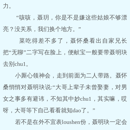
力。
“咳咳，聂玥，你是不是嫌这些姑娘不够漂
亮？没关系，我们换个地方。”
菜吃得差不多了，聂怀桑看出自家兄长
把“无聊”二字写在脸上，便献宝一般要带聂明玦
去别chu1。
小厮心领神会，走到前面为二人带路。聂怀
桑悄悄对聂明玦说:“大哥上辈子未曾娶妻，对男
女之事多有避讳，不知其中妙chu1，其实嘛，哎
呀，大哥等下自己看看就知dao了。”
若不是在外不宜表loushen份，聂明玦一定会