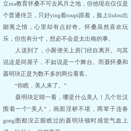
立ma教育怀桑不可去风月之地，但他现在仅仅是
个普通侍卫，只好ying着toupi跟着，脸上liulou出
鄙夷之情，心里却有点好奇。怀桑虽然喜欢玩
乐，但也有分寸，想必不会是太出格的事。
人送到了，小厮便关上房门径自离开。与其
说这是间屋子，不如说是一个舞台。而聂怀桑和
聂明玦正是为数不多的两位看客。
“你瞧，美人来了。”
聂明玦定睛一看，哪是什么美人！几个壮汉
围着一个“美人”，画面淫秽不堪，两辈子连春
gong图都没正眼瞧过的聂明玦顿时感觉气血上