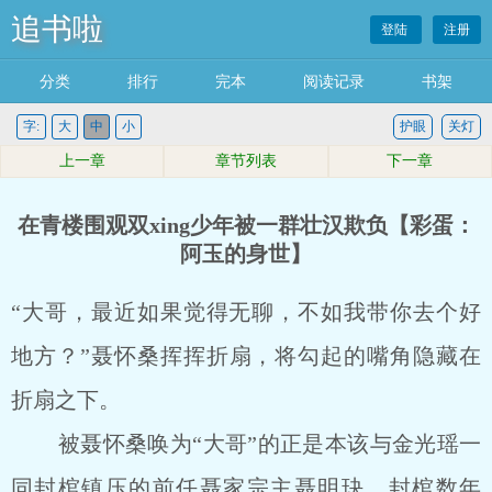
追书啦
登陆
注册
分类
排行
完本
阅读记录
书架
字:
大
中
小
护眼
关灯
上一章
章节列表
下一章
在青楼围观双xing少年被一群壮汉欺负【彩蛋：
阿玉的身世】
“大哥，最近如果觉得无聊，不如我带你去个好
地方？”聂怀桑挥挥折扇，将勾起的嘴角隐藏在
折扇之下。
被聂怀桑唤为“大哥”的正是本该与金光瑶一
同封棺镇压的前任聂家宗主聂明玦。封棺数年