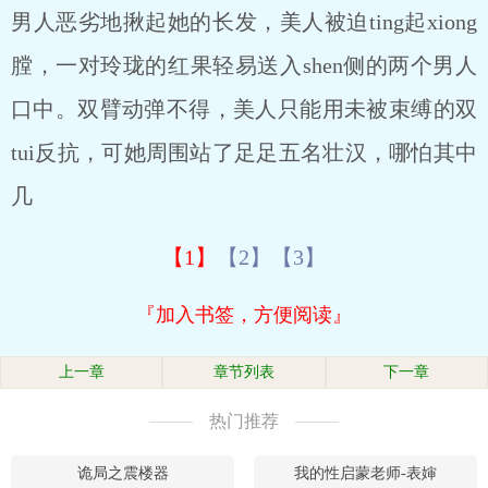
男人恶劣地揪起她的长发，美人被迫ting起xiong
膛，一对玲珑的红果轻易送入shen侧的两个男人
口中。双臂动弹不得，美人只能用未被束缚的双
tui反抗，可她周围站了足足五名壮汉，哪怕其中
几
【1】
【2】
【3】
『加入书签，方便阅读』
上一章
章节列表
下一章
热门推荐
诡局之震楼器
我的性启蒙老师-表婶