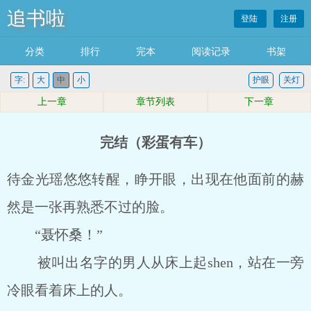
追书啦
登陆
注册
分类
排行
完本
阅读记录
书架
字:
大
中
小
护眼
关灯
上一章
章节列表
下一章
完结（彩蛋有车）
待金光瑶悠悠转醒，睁开眼，出现在他面前的赫
然是一张再熟悉不过的脸。
“聂怀桑！”
被叫出名字的男人从床上起shen，站在一旁
冷眼看着床上的人。