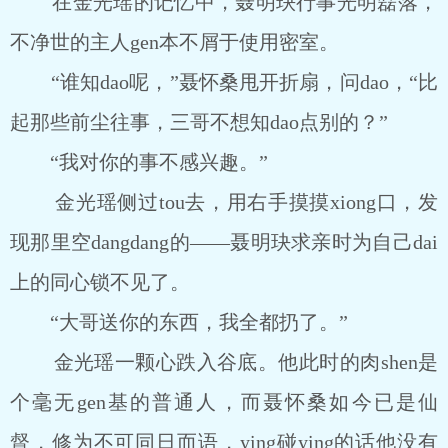
在金光瑶的记忆中，聂明玦行事光明磊落，
不净世的主人gen本不屑于使用密室。
“谁知dao呢，”聂怀桑甩开折扇，问dao，“比
起那些前尘往事，三哥不想知dao点别的？”
“我对你的事不感兴趣。”
金光瑶侧过tou去，用右手摸摸xiong口，发
现那里空dangdang的——聂明玦求亲时为自己dai
上的同心锁不见了。
“大哥送你的东西，我全都扔了。”
金光瑶一颗心跌入谷底。他此时的肉shen是
个毫无gen基的普通人，而聂怀桑如今已是仙
督，修为不可同日而语，ying碰ying的话他没有