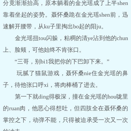
分竟渐渐抬高，原本躺着的金光瑶成了上半shen
靠着坐起的姿势。聂怀桑跪在金光瑶shen前，迅
速解开腰带，从ku子里掏出bo起的阳ju。
金光瑶扭tou闪躲，粘稠的清ye沾到他的chun
上、脸颊，可他始终不肯张口。
“三哥，别bi1我把你的下巴卸下来。”
玩腻了猫鼠游戏，聂怀桑nie住金光瑶的鼻
子，待他张口呼xi，将肉棒桶了进去。
第一下就ding得极深，撞在金光瑶的hou咙里
的ruan肉，他恶心得想吐，但四肢全在聂怀桑的
掌控之下，动弹不能，只得被迫承受一次又一次