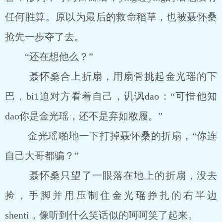
任何胜算。原以为最后的救命稻草，也被聂怀桑
抢先一步夺了去。
“还在想他么？”
聂怀桑合上折扇，用扇骨挑起金光瑶的下
巴，bi1迫对方看着自己，讥讽dao：“可惜他知
dao你是金光瑶，还不是弃如敝履。”
金光瑶啪地一下打掉聂怀桑的折扇，“你连
自己大哥都骗？”
聂怀桑只望了一眼落在地上的折扇，没去
捡，手脚并用压制住金光瑶挣扎的右半边
shenti，像听到什么笑话似的呵呵笑了起来。