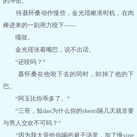
的冲击。
待聂怀桑动作慢些，金光瑶瞅准时机，在肉
棒进来的一刻用力咬下——
嘎吱。
金光瑶张着嘴巴，说不出话。
“还咬吗？”
聂怀桑在他咬下去的同时，卸掉了他的下
巴。
“阿玉比你乖多了。”
“三哥，知dao为什么你的shenti隔几天就非要
与男人交欢不可吗？”
“因为我大哥给你喝的避子汤里，加了慢xing