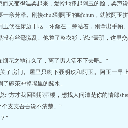
而又变得温柔起来，爱怜地捧起阿玉的脸，柔声说:
芳泽。刚接chu2到阿玉的嘴chun，就被阿玉
玉伏在床边干呕，怀桑在一旁站着，刚拿出手帕
有丝毫慌乱。他整了整衣衫，说:“聂玥，这里交
在烟花之地待久了，离了男人活不下去吧。”
了房门。屋里只剩下聂明玦和阿玉。阿玉一早上
倒了碗茶冲掉嘴里的酸水。
方才我回到那酒楼，想找人问清楚你的情郎shen
们个个支支吾吾说不清楚。”
？”