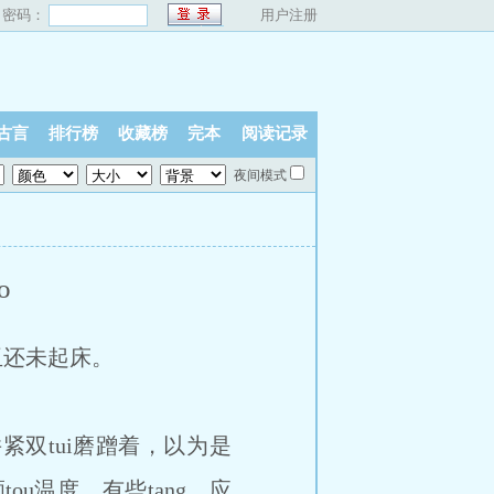
密码：
用户注册
古言
排行榜
收藏榜
完本
阅读记录
夜间模式
o
玉还未起床。
双tui磨蹭着，以为是
ou温度，有些tang，应