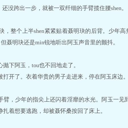
还没跨出一步，就被一双纤细的手臂揽住腰shen。
个上半shen紧紧贴着聂明玦的后背。少年高热的ti温
引，但聂明玦还是min锐地听出阿玉声音里的颤抖。
下阿玉，tou也不回地走了。
打开了。衣着华贵的男子走进来，停在阿玉床边
臂，少年的指尖上还闪着淫靡的水光。阿玉一见到
挣扎着想要逃跑，却被聂怀桑按回了床上。