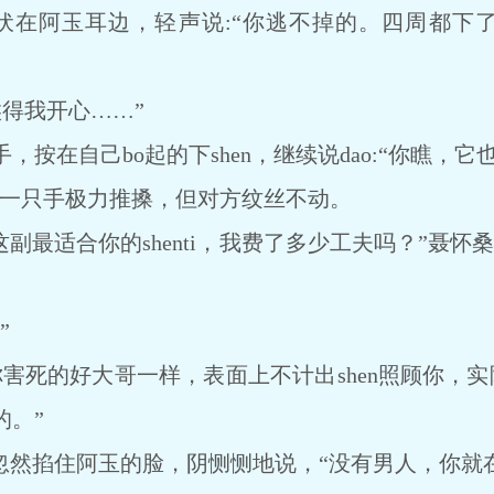
在阿玉耳边，轻声说:“你逃不掉的。四周都下了禁
得我开心……”
在自己bo起的下shen，继续说dao:“你瞧，它
另一只手极力推搡，但对方纹丝不动。
副最适合你的shenti，我费了多少工夫吗？”聂怀
”
死的好大哥一样，表面上不计出shen照顾你，实际
的。”
然掐住阿玉的脸，阴恻恻地说，“没有男人，你就在