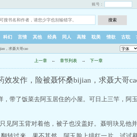
账号：
科幻
言情
其他
经典
同人
高辣
耽美
情欲
古耽
ian，求聂大哥cao
上一章
←
章节列表
→
下一章
药效发作，险被聂怀桑bijian，求聂大哥ca
样，带了饭菜去阿玉居住的小屋。可日上三竿，阿
阿玉背对着他，被子也没盖好。聂明玦见他并紧
将人翻转过来，果不其然，阿玉脸上绯红一片。试试额t