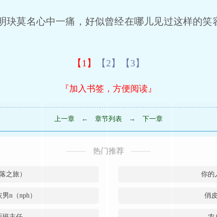
莫名心中一痛，好似曾经在哪儿见过这样的笑容。
【1】
【2】
【3】
『加入书签，方便阅读』
上一章
←
章节列表
→
下一章
热门推荐
落之旅）
你的
男n（nph）
俏
新班主任
农