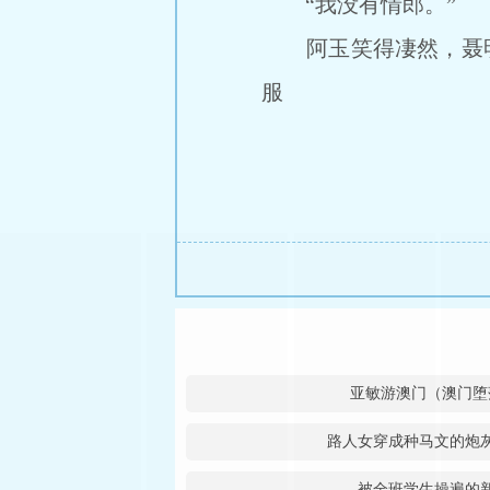
“我没有情郎。”
阿玉笑得凄然，聂明玦
服
亚敏游澳门（澳门堕
路人女穿成种马文的炮灰
被全班学生操遍的