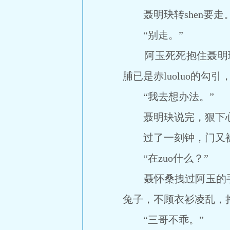
聂明玦转shen要走。
“别走。”
阿玉死死抱住聂明玦，整
脯已是赤luoluo的勾
“我去想办法。”
聂明玦说完，狠下心抛
过了一刻钟，门又被
“在zuo什么？”
聂怀桑拽过阿玉的手
兔子，不顾衣衫凌乱，
“三哥不乖。”