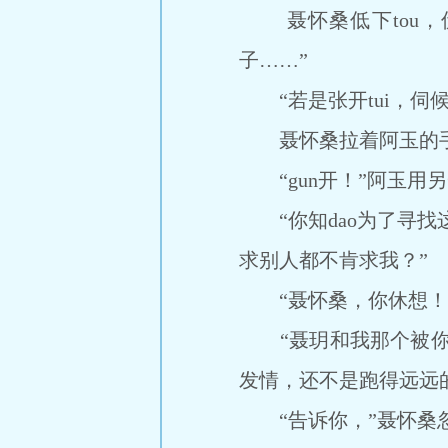
聂怀桑低下tou，伏
子……”
“若是张开tui，伺候
聂怀桑拉着阿玉的手，按
“gun开！”阿玉用
“你知dao为了寻找这
求别人都不肯求我？”
“聂怀桑，你休想！
“聂玥和我那个被你害
发情，还不是跑得远远
“告诉你，”聂怀桑忽