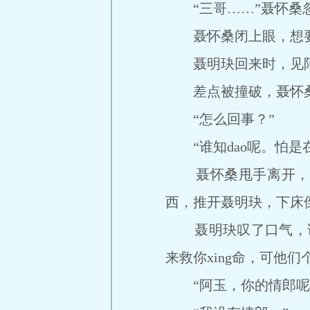
“三哥……”聂怀桑忽
聂怀桑闭上眼，想要一亲
聂明玦回来时，见阿
差点被撞破，聂怀桑没
“怎么回事？”
“谁知dao呢。怕是
聂怀桑甩手离开，关
西，推开聂明玦，下床
聂明玦叹了口气，说:“
来救你xing命，可他
“阿玉，你的情郎呢