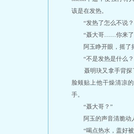
该是在发热。
“发热了怎么不说？
“聂大哥……你来了
阿玉睁开眼，摇了摇t
“不是发热是什么？
聂明玦又拿手背探了探
脸颊贴上他干燥清凉的
手。
“聂大哥？”
阿玉的声音清脆动人，
“喝点热水，盖好被子