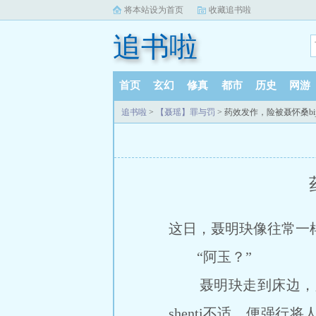
将本站设为首页
收藏追书啦
追书啦
首页
玄幻
修真
都市
历史
网游
追书啦
>
【聂瑶】罪与罚
> 药效发作，险被聂怀桑bij
这日，聂明玦像往常一
“阿玉？”
聂明玦走到床边，只见
shenti不适，便强行