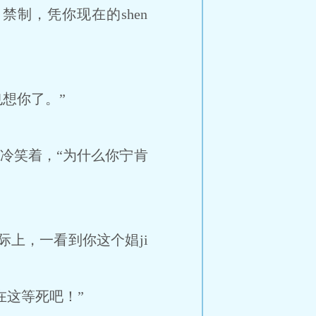
制，凭你现在的shen
也想你了。”
桑冷笑着，“为什么你宁肯
上，一看到你这个娼ji
这等死吧！”