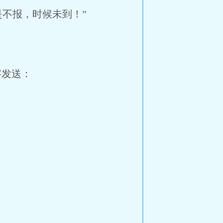
是不报，时候未到！”
字发送：