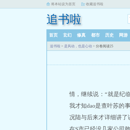
将本站设为首页
收藏追书啦
追书啦
首页
玄幻
修真
都市
历史
网游
追书啦
>
是风动，也是心动
> 分卷阅读25
情，继续说：“就是纪
我才知dao是查叶苏的
况陆与后来才详细讲了
在S市已经没几家公司