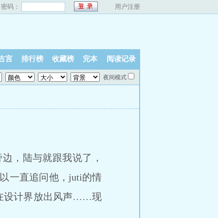
密码：
用户注册
古言
排行榜
收藏榜
完本
阅读记录
夜间模式
旁边，陆与就跟我说了，
一直追问他，juti的情
在设计界放出风声……现