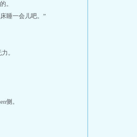
动的。
上床睡一会儿吧。”
无力。
en侧。