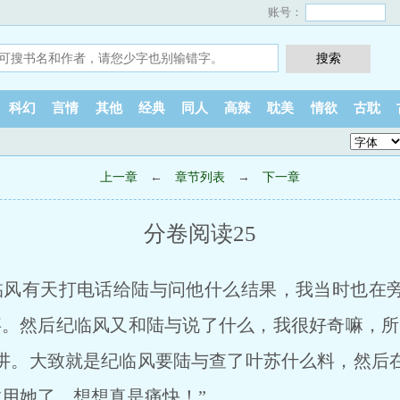
账号：
科幻
言情
其他
经典
同人
高辣
耽美
情欲
古耽
上一章
←
章节列表
→
下一章
分卷阅读25
临风有天打电话给陆与问他什么结果，我当时也在
事。然后纪临风又和陆与说了什么，我很好奇嘛，所以
讲。大致就是纪临风要陆与查了叶苏什么料，然后
敢用她了。想想真是痛快！”