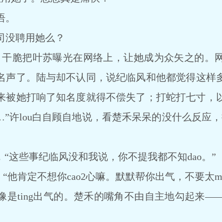
语。
司没聘用她么？
，干脆把叶苏曝光在网络上，让她成为众矢之的。
名声了。陆与却不认同，说纪临风和他都觉得这样
来被她打响了知名度就得不偿失了；打蛇打七寸，
了……”许lou白自顾自地说，看楚禾呆呆的没什么反应
，“这些事纪临风没和我说，你不提我都不知dao。”
o：“他肯定不想你cao2心嘛。默默帮你出气，不要太m
像是ting出气的。楚禾的嘴角不由自主地勾起来―