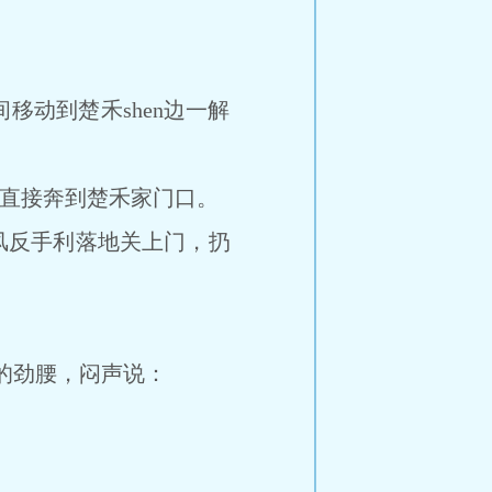
动到楚禾shen边一解
，直接奔到楚禾家门口。
风反手利落地关上门，扔
他的劲腰，闷声说：