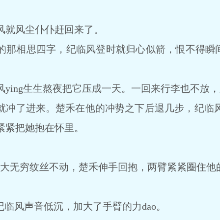
风就风尘仆仆赶回来了。
的那相思四字，纪临风登时就归心似箭，恨不得瞬间移
ying生生熬夜把它压成一天。一回来行李也不放
就冲了进来。楚禾在他的冲势之下后退几步，纪临
紧紧把她抱在怀里。
双臂力大无穷纹丝不动，楚禾伸手回抱，两臂紧紧圈住
纪临风声音低沉，加大了手臂的力dao。