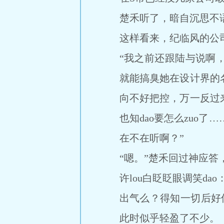
楚禾听了，暗自沉思不
这样看来，纪临风的公
“我之前还跟陆与说啊
就能搞臭她在设计界的
向不好把控，万一反过
也知dao要怎么zuo
在不在听啊？”
“嗯。”楚禾回过神应答
许lou白眨眨眼调笑da
出气么？得知一切后好
此时似乎轻盈了不少。